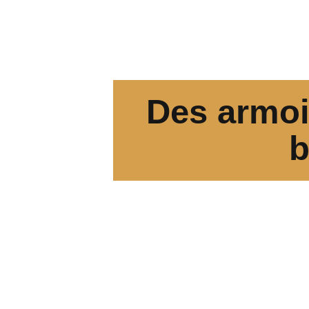
Des armoi
b