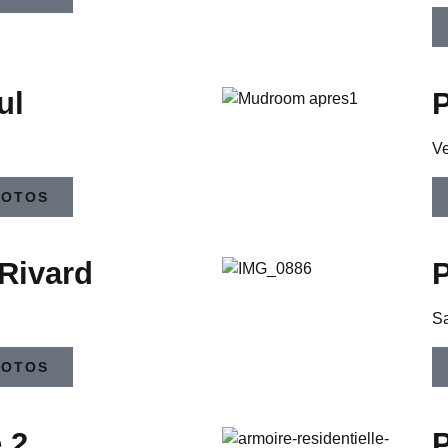
ul
P
Ve
HOTOS
 Rivard
Sa
HOTOS
 2
P