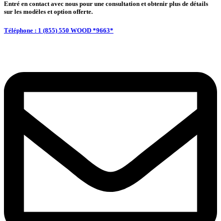
en
Entré en contact avec nous pour une consultation et obtenir plus de détails
sur les modèles et option offerte.
érable
Téléphone : 1 (855) 550 WOOD *9663*