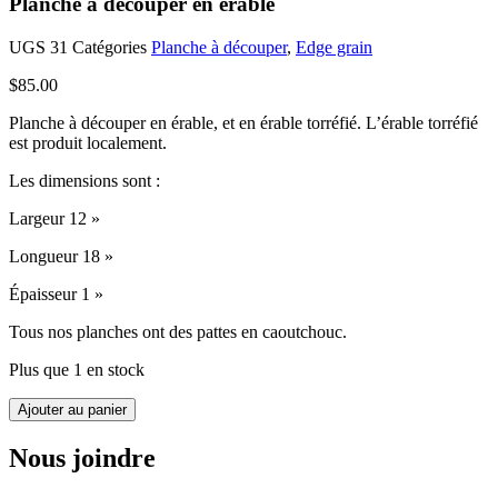
Planche à découper en érable
UGS
31
Catégories
Planche à découper
,
Edge grain
$
85.00
Planche à découper en érable, et en érable torréfié. L’érable torréfié
est produit localement.
Les dimensions sont :
Largeur 12 »
Longueur 18 »
Épaisseur 1 »
Tous nos planches ont des pattes en caoutchouc.
Plus que 1 en stock
quantité
Ajouter au panier
de
Planche
Nous joindre
à
découper