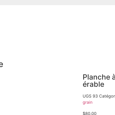
e
Planche 
érable
UGS
93
Catégor
grain
$
80.00