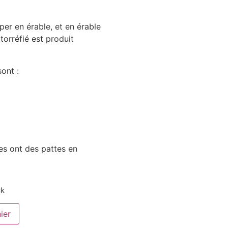
er en érable, et en érable
 torréfié est produit
ont :
es ont des pattes en
ck
ier